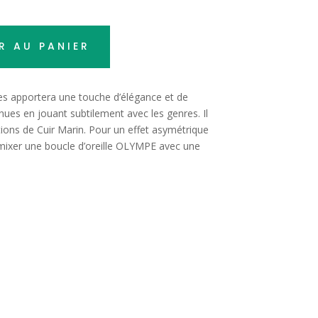
A
R AU PANIER
l
t
e
les apportera une touche d’élégance et de
r
nues en jouant subtilement avec les genres. Il
n
nitions de Cuir Marin. Pour un effet asymétrique
a
e mixer une boucle d’oreille OLYMPE avec une
t
i
v
e
: