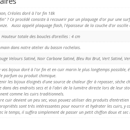
aires
on, Créoles doré à l'or fin 18k
r fin" ? Ce procédé consiste à recouvrir par un plaquage d'or pur une su
onze. Aussi appelé plaquage flash, l'épaisseur de la couche d'or oscille 
 Hauteur totale des boucles d’oreilles : 4 cm
 main dans notre atelier du bassin rochelais.
Rouge Velours Satiné, Noir Carbone Satiné, Bleu Roi Brut, Vert Satiné, Ver
 vos bijoux doré à l'or fin et en cuir marin le plus longtemps possible, é
e le parfum ou produit chimique.
enir les bijoux éloignés d'une source de chaleur (fer à repasser, sèche ch
e dans des endroits secs et à l'abri de la lumière directe lors de leur st
nnent comme les cuirs traditionnels.
e cuir devient un peu sec, vous pouvez utiliser des produits d’entretie
ropriétés sont très intéressantes pour nourrir et hydrater les cuirs, y c
ec le temps, il suffira simplement de passer un petit chiffon doux et sec 