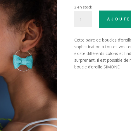
3 en stock
quantité
AJOUTE
de
Olympe
Vert
Cette paire de boucles d’oreil
Brut
sophistication à toutes vos te
existe différents coloris et fi
surprenant, il est possible d
boucle d’oreille SIMONE.